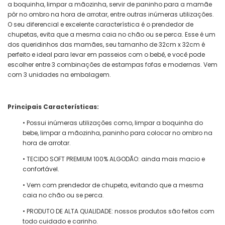
a boquinha, limpar a mãozinha, servir de paninho para a mamãe
pôr no ombro na hora de arrotar, entre outras inúmeras utilizações.
O seu diferencial e excelente característica é o prendedor de
chupetas, evita que a mesma caia no chão ou se perca. Esse é um
dos queridinhos das mamães, seu tamanho de 32cm x 32cm é
perfeito e ideal para levar em passeios com o bebê, e você pode
escolher entre 3 combinações de estampas fofas e modernas. Vem
com 3 unidades na embalagem.
Principais Características:
• Possui inúmeras utilizações como, limpar a boquinha do
bebe, limpar a mãozinha, paninho para colocar no ombro na
hora de arrotar.
• TECIDO SOFT PREMIUM 100% ALGODÃO: ainda mais macio e
confortável.
• Vem com prendedor de chupeta, evitando que a mesma
caia no chão ou se perca.
• PRODUTO DE ALTA QUALIDADE: nossos produtos são feitos com
todo cuidado e carinho.