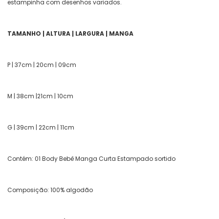
estampinha com desenhos variados.
TAMANHO | ALTURA | LARGURA | MANGA
P | 37cm | 20cm | 09cm
M | 38cm |21cm | 10cm
G | 39cm | 22cm | 11cm
Contém: 01 Body Bebê Manga Curta Estampado sortido
Composição: 100% algodão