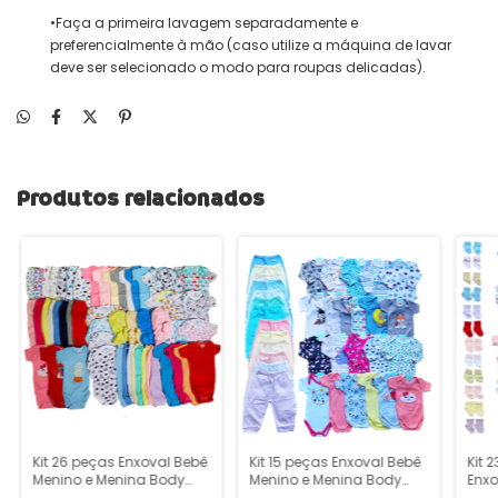
•Faça a primeira lavagem separadamente e
preferencialmente à mão (caso utilize a máquina de lavar
deve ser selecionado o modo para roupas delicadas).
Produtos relacionados
Kit 26 peças Enxoval Bebê
Kit 15 peças Enxoval Bebê
Kit 
Menino e Menina Body
Menino e Menina Body
Enxo
Calça Mijão Touca e Meia
Calça Mijão e Meia
Meni